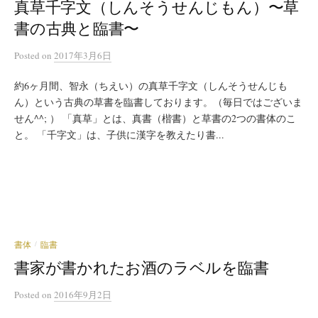
真草千字文（しんそうせんじもん）〜草
書の古典と臨書〜
Posted
on
2017年3月6日
約6ヶ月間、智永（ちえい）の真草千字文（しんそうせんじも
ん）という古典の草書を臨書しております。（毎日ではございま
せん^^; ） 「真草」とは、真書（楷書）と草書の2つの書体のこ
と。 「千字文」は、子供に漢字を教えたり書...
書体
臨書
/
書家が書かれたお酒のラベルを臨書
Posted
on
2016年9月2日