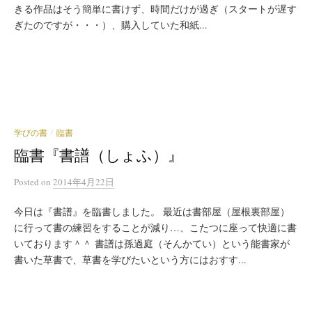
きる作品はそう簡単に書けず、時間だけが過ぎ（スタートが遅す
ぎたのですが・・・）、購入していた和紙...
学びの書
臨書
/
臨書『書譜（しょふ）』
Posted
on
2014年4月22日
今日は『書譜』を臨書しました。 最近は書部屋（屋根裏部屋）
に行って書の練習をすることが減り…、こたつに座って快適に書
いております＾＾ 書譜は孫過庭（そんかてい）という能書家が
書いた草書で、草書を学びたいという方にはおすす...