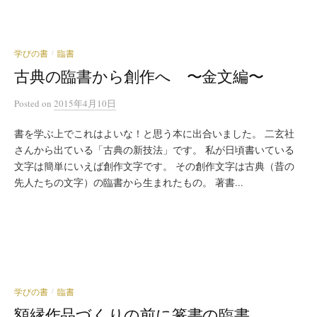
学びの書
臨書
/
古典の臨書から創作へ 〜金文編〜
Posted
on
2015年4月10日
書を学ぶ上でこれはよいな！と思う本に出合いました。 二玄社
さんから出ている「古典の新技法」です。 私が日頃書いている
文字は簡単にいえば創作文字です。 その創作文字は古典（昔の
先人たちの文字）の臨書から生まれたもの。 著書...
学びの書
臨書
/
額縁作品づくりの前に篆書の臨書