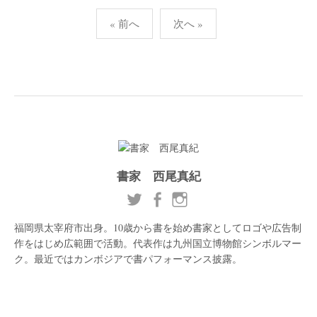
« 前へ
次へ »
投
稿
ナ
ビ
ゲ
ー
シ
書家 西尾真紀
ョ
ン
福岡県太宰府市出身。10歳から書を始め書家としてロゴや広告制
作をはじめ広範囲で活動。代表作は九州国立博物館シンボルマー
ク。最近ではカンボジアで書パフォーマンス披露。