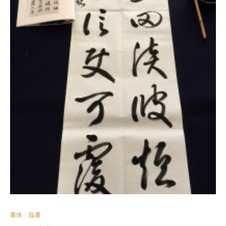
書体
臨書
/