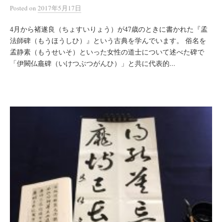
Posted
on
2017年5月17日
4月から褚遂良（ちょすいりょう）が47歳のときに書かれた『孟
法師碑（もうほうしひ）』という古典を学んでいます。 俗名を
孟静素（もうせいそ）といった女性の道士について述べた碑で
「伊闕仏龕碑（いけつぶつがんひ）」と共に代表的...