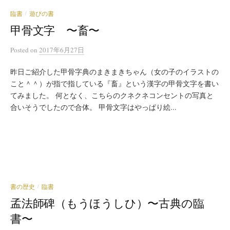
臨書
遊びの書
/
甲骨文字 〜畜〜
Posted
on
2017年6月27日
昨日ご紹介した甲骨字典のまきまきちゃん（女の子のイラストの
こと＾＾）が指で指している『畜』という漢字の甲骨文字を書い
てみました。 何となく、こちらのクネクネコンセントの写真と
合いそうでしたので合体。 甲骨文字はやっぱり絵...
書の歴史
臨書
/
孟法師碑（もうほうしひ）〜古典の臨
書〜