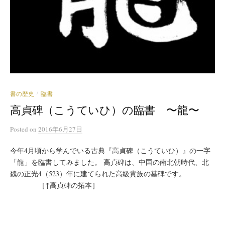
書の歴史
臨書
/
高貞碑（こうていひ）の臨書 〜龍〜
Posted
on
2016年6月27日
今年4月頃から学んでいる古典『高貞碑（こうていひ）』の一字
「龍」を臨書してみました。 高貞碑は、中国の南北朝時代、北
魏の正光4（523）年に建てられた高級貴族の墓碑です。
［↑高貞碑の拓本］