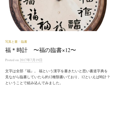
写真と書
臨書
/
福＊時計 〜福の臨書×12〜
Posted
on
2017年7月19日
文字は全部『福』。 福という漢字を書きたいと思い書道字典を
見ながら臨書していたら約12種類書いており、12といえば時計？
ということで組み込んでみました。