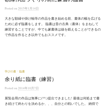
Posted
on
2015年1月14日
大きな額縁や掛け軸等の作品を書き始める前、書体の幅を広げる
ために必ず臨書をします。 臨書は昔の古典（書体）をまねして
練習することですが、中でも篆書体は線を鍛えることができるの
で作品を作るとき以外でもおススメです。
学びの書
臨書
/
余り紙に臨書（練習）
Posted
on
2014年10月7日
展覧会用の作品は無事に(^^;)提出できました! 最後は何処まで書
き続けて終わりを決めるか、、、自分との戦いでした。 納得で