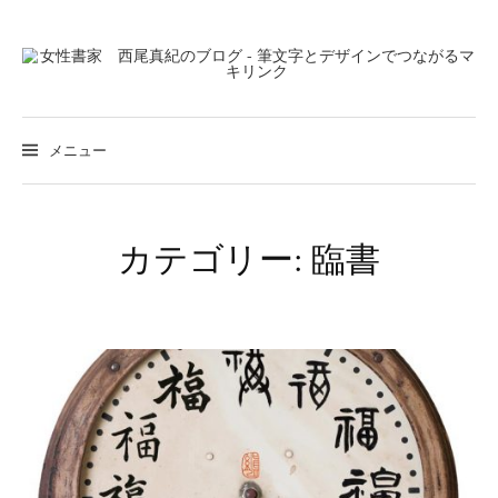
コ
ン
テ
ン
検
索
ツ
メニュー
:
へ
ス
キ
カテゴリー: 臨書
ッ
プ