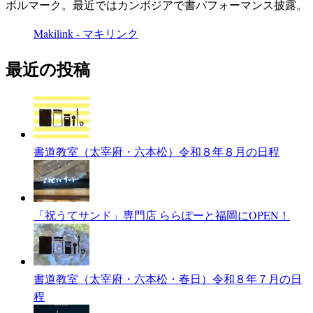
ボルマーク。最近ではカンボジアで書パフォーマンス披露。
Makilink - マキリンク
最近の投稿
書道教室（太宰府・六本松）令和８年８月の日程
「祝うてサンド」専門店 ららぽーと福岡にOPEN！
書道教室（太宰府・六本松・春日）令和８年７月の日
程