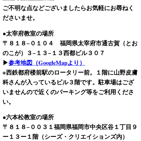
ご不明な点などございましたらお気軽にお尋ねく
ださいませ。
●太宰府教室の場所
〒８１８−０１０４ 福岡県太宰府市通古賀（とお
のこが）３−１３−１３西都ビル３０７
▶
参考地図（GoogleMapより）
※西鉄都府楼前駅のロータリー前。１階に山野皮膚
科さんが入っているビル３階です。駐車場はござ
いませんので近くのパーキング等をご利用くださ
い。
●六本松教室の場所
〒８１８−００３１福岡県福岡市中央区谷１丁目９
ー１３ー１階（シーズ・クリエイションズ内）