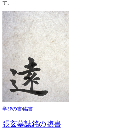
す。 ...
学びの書
/
臨書
張玄墓誌銘の臨書