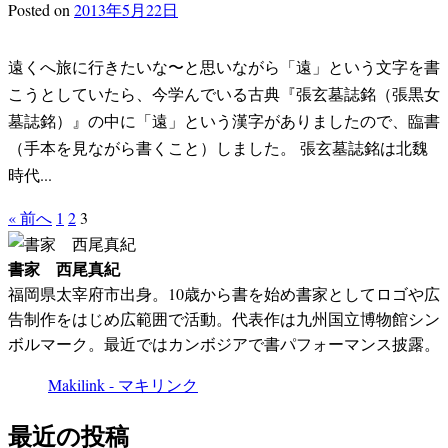
Posted
on
2013年5月22日
遠くへ旅に行きたいな〜と思いながら「遠」という文字を書
こうとしていたら、今学んでいる古典『張玄墓誌銘（張黒女
墓誌銘）』の中に「遠」という漢字がありましたので、臨書
（手本を見ながら書くこと）しました。 張玄墓誌銘は北魏
時代...
投
« 前へ
1
2
3
稿
書家 西尾真紀
福岡県太宰府市出身。10歳から書を始め書家としてロゴや広
ナ
告制作をはじめ広範囲で活動。代表作は九州国立博物館シン
ビ
ボルマーク。最近ではカンボジアで書パフォーマンス披露。
ゲ
Makilink - マキリンク
ー
最近の投稿