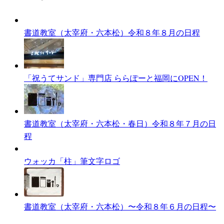
シ
ョ
書道教室（太宰府・六本松）令和８年８月の日程
ン
「祝うてサンド」専門店 ららぽーと福岡にOPEN！
書道教室（太宰府・六本松・春日）令和８年７月の日
程
ウォッカ「柱」筆文字ロゴ
書道教室（太宰府・六本松）〜令和８年６月の日程〜