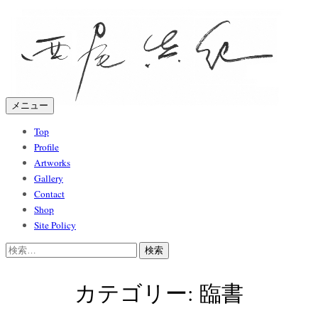
コ
ン
テ
ン
ツ
メニュー
へ
ス
Top
Profile
キ
Artworks
ッ
Gallery
プ
Contact
Shop
Site Policy
検
索:
カテゴリー: 臨書