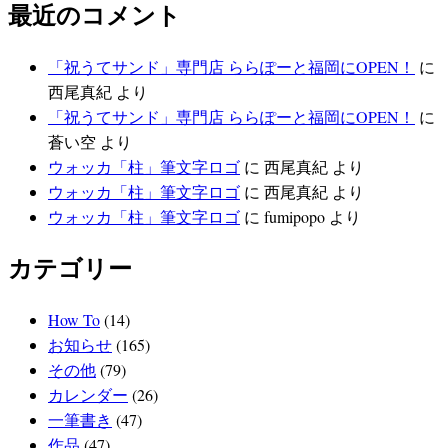
最近のコメント
「祝うてサンド」専門店 ららぽーと福岡にOPEN！
に
西尾真紀
より
「祝うてサンド」専門店 ららぽーと福岡にOPEN！
に
蒼い空
より
ウォッカ「柱」筆文字ロゴ
に
西尾真紀
より
ウォッカ「柱」筆文字ロゴ
に
西尾真紀
より
ウォッカ「柱」筆文字ロゴ
に
fumipopo
より
カテゴリー
How To
(14)
お知らせ
(165)
その他
(79)
カレンダー
(26)
一筆書き
(47)
作品
(47)