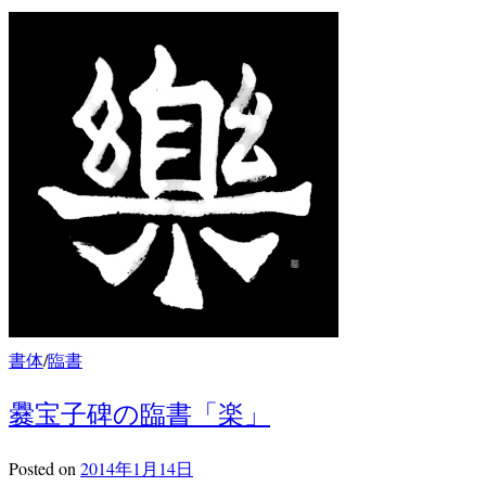
書体
/
臨書
爨宝子碑の臨書「楽」
Posted
on
2014年1月14日