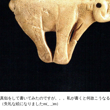
真似をして書いてみたのですが。。。私が書くと何故こうなる
（失礼な絵になりましたm(_ _)m）