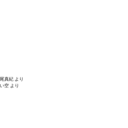
尾真紀
より
い空
より