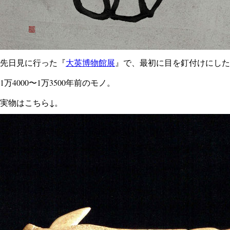
先日見に行った『
大英博物館展
』で、最初に目を釘付けにした
1万4000〜1万3500年前のモノ。
実物はこちら↓。