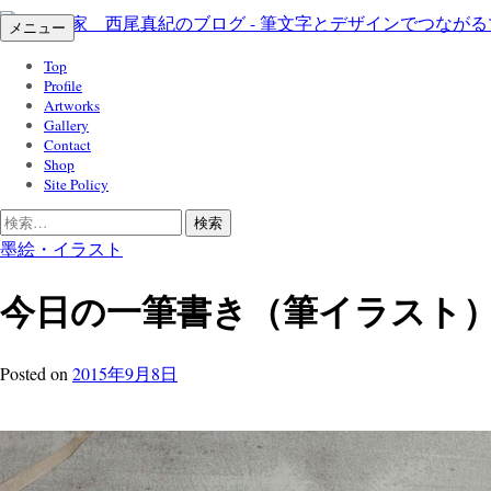
コ
メニュー
ン
Top
テ
Profile
ン
Artworks
ツ
Gallery
Contact
へ
Shop
ス
Site Policy
キ
検
ッ
索:
墨絵・イラスト
プ
今日の一筆書き（筆イラスト
Posted
on
2015年9月8日