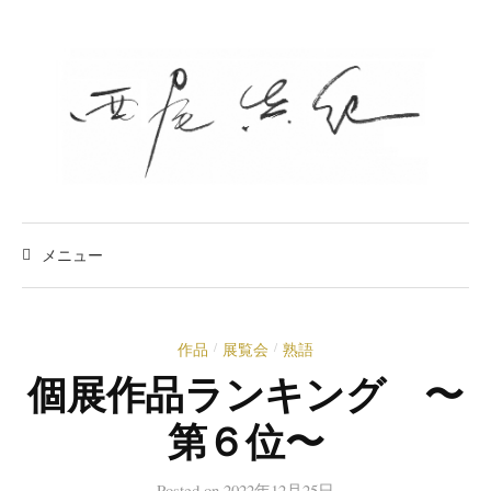
コ
ン
テ
ン
ツ
へ
ス
キ
検
索
メニュー
ッ
:
プ
作品
展覧会
熟語
/
/
個展作品ランキング 〜
第６位〜
Posted
on
2022年12月25日