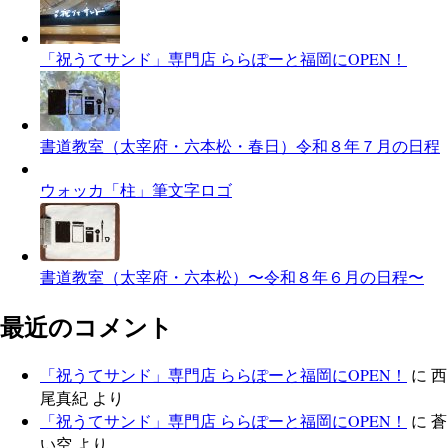
「祝うてサンド」専門店 ららぽーと福岡にOPEN！
書道教室（太宰府・六本松・春日）令和８年７月の日程
ウォッカ「柱」筆文字ロゴ
書道教室（太宰府・六本松）〜令和８年６月の日程〜
最近のコメント
「祝うてサンド」専門店 ららぽーと福岡にOPEN！
に
西
尾真紀
より
「祝うてサンド」専門店 ららぽーと福岡にOPEN！
に
蒼
い空
より