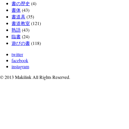
書の歴史
(4)
書体
(43)
書道具
(35)
書道教室
(121)
熟語
(43)
臨書
(24)
遊びの書
(118)
twitter
facebook
instagram
© 2013 Makilink All Rights Reserved.