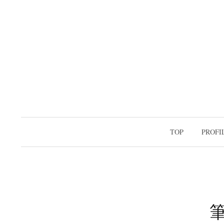
コ
ン
テ
ン
ツ
へ
ス
キ
ッ
プ
TOP
PROFI