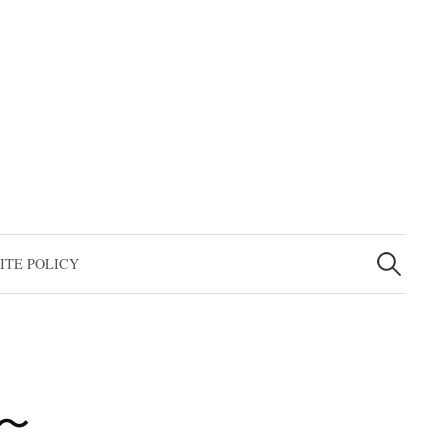
検
索:
ITE POLICY
〜