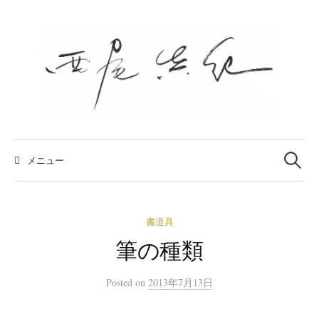
コ
ン
テ
ン
ツ
へ
ス
キ
検
索:
メニュー
ッ
プ
書道具
筆の種類
Posted
on
2013年7月13日