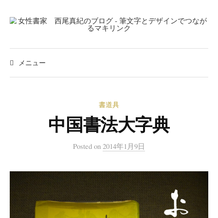
コ
ン
テ
ン
検
ツ
索:
メニュー
へ
ス
キ
書道具
ッ
中国書法大字典
プ
Posted
on
2014年1月9日