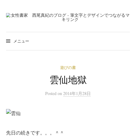
コ
ン
テ
ン
検
索
ツ
メニュー
:
へ
ス
キ
遊びの書
ッ
雲仙地獄
プ
Posted
on
2014年1月28日
先日の続きです。。。＾＾