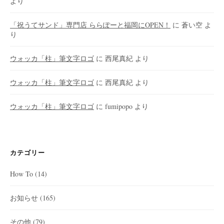
より
「祝うてサンド」専門店 ららぽーと福岡にOPEN！
に
蒼い空
よ
り
ウォッカ「柱」筆文字ロゴ
に
西尾真紀
より
ウォッカ「柱」筆文字ロゴ
に
西尾真紀
より
ウォッカ「柱」筆文字ロゴ
に
fumipopo
より
カテゴリー
How To
(14)
お知らせ
(165)
その他
(79)