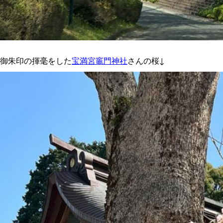
御朱印の揮毫をした
宝満宮竈門神社
さんの桜↓