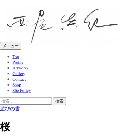
コ
ン
テ
ン
ツ
へ
メニュー
ス
キ
Top
Profile
ッ
Artworks
プ
Gallery
Contact
Shop
Site Policy
検
索:
遊びの書
桜