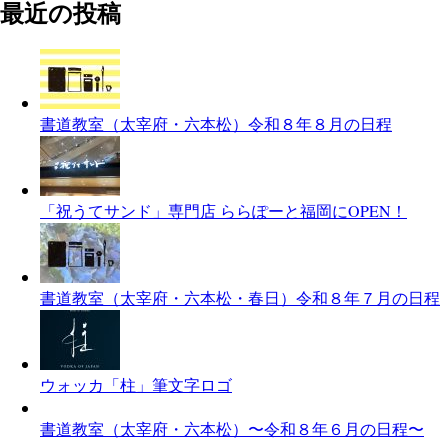
最近の投稿
書道教室（太宰府・六本松）令和８年８月の日程
「祝うてサンド」専門店 ららぽーと福岡にOPEN！
書道教室（太宰府・六本松・春日）令和８年７月の日程
ウォッカ「柱」筆文字ロゴ
書道教室（太宰府・六本松）〜令和８年６月の日程〜