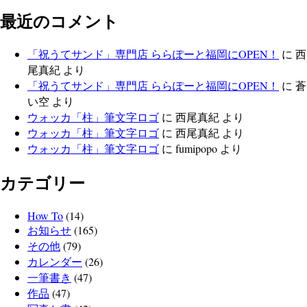
最近のコメント
「祝うてサンド」専門店 ららぽーと福岡にOPEN！
に
西
尾真紀
より
「祝うてサンド」専門店 ららぽーと福岡にOPEN！
に
蒼
い空
より
ウォッカ「柱」筆文字ロゴ
に
西尾真紀
より
ウォッカ「柱」筆文字ロゴ
に
西尾真紀
より
ウォッカ「柱」筆文字ロゴ
に
fumipopo
より
カテゴリー
How To
(14)
お知らせ
(165)
その他
(79)
カレンダー
(26)
一筆書き
(47)
作品
(47)