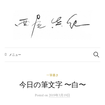
コ
ン
テ
ン
ツ
へ
ス
キ
検
索:
メニュー
ッ
プ
一筆書き
今日の筆文字 〜白〜
Posted
on
2019年3月19日