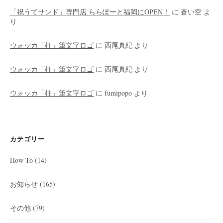
「祝うてサンド」専門店 ららぽーと福岡にOPEN！
に
蒼い空
よ
り
ウォッカ「柱」筆文字ロゴ
に
西尾真紀
より
ウォッカ「柱」筆文字ロゴ
に
西尾真紀
より
ウォッカ「柱」筆文字ロゴ
に
fumipopo
より
カテゴリー
How To
(14)
お知らせ
(165)
その他
(79)