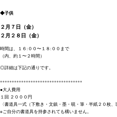
◆子供
２月７日（金）
２月２８日（金）
時間は、１６:００〜１８:００まで
（内、約１〜２時間）
◎詳細は下記の通りです。
***********************************
●大人費用
１回 ２０００円
〈書道具一式（下敷き・文鎮・墨・硯・筆・半紙２０枚、
※ご自分の書道具を持参されても構いません。