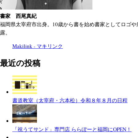
書家 西尾真紀
福岡県太宰府市出身。10歳から書を始め書家としてロゴ
露。
Makilink - マキリンク
最近の投稿
書道教室（太宰府・六本松）令和８年８月の日程
「祝うてサンド」専門店 ららぽーと福岡にOPEN！