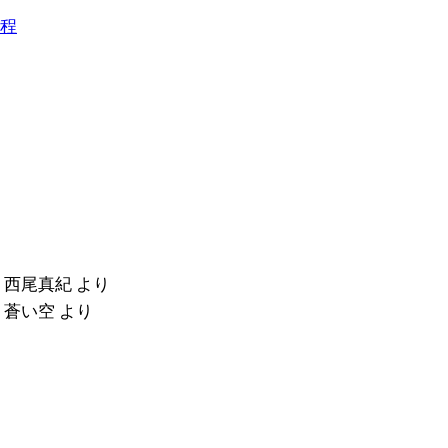
程
に
西尾真紀
より
に
蒼い空
より