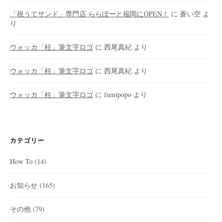
「祝うてサンド」専門店 ららぽーと福岡にOPEN！
に
蒼い空
よ
り
ウォッカ「柱」筆文字ロゴ
に
西尾真紀
より
ウォッカ「柱」筆文字ロゴ
に
西尾真紀
より
ウォッカ「柱」筆文字ロゴ
に
fumipopo
より
カテゴリー
How To
(14)
お知らせ
(165)
その他
(79)