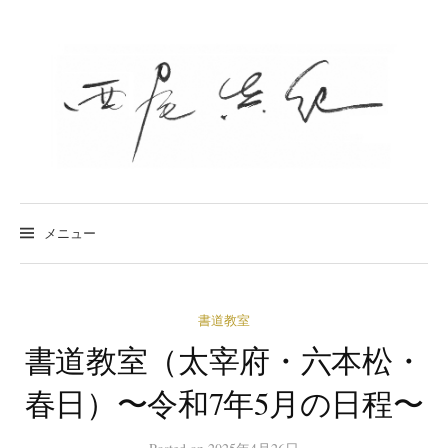
コ
ン
テ
ン
ツ
へ
ス
キ
検
索:
メニュー
ッ
プ
書道教室
書道教室（太宰府・六本松・
春日）〜令和7年5月の日程〜