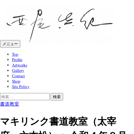
コ
ン
テ
ン
ツ
へ
メニュー
ス
キ
Top
Profile
ッ
Artworks
プ
Gallery
Contact
Shop
Site Policy
検
索:
書道教室
マキリンク書道教室（太宰