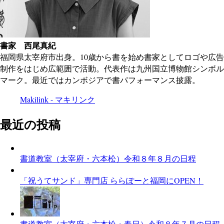
書家 西尾真紀
福岡県太宰府市出身。10歳から書を始め書家としてロゴや広告
制作をはじめ広範囲で活動。代表作は九州国立博物館シンボル
マーク。最近ではカンボジアで書パフォーマンス披露。
Makilink - マキリンク
最近の投稿
書道教室（太宰府・六本松）令和８年８月の日程
「祝うてサンド」専門店 ららぽーと福岡にOPEN！
書道教室（太宰府・六本松・春日）令和８年７月の日程