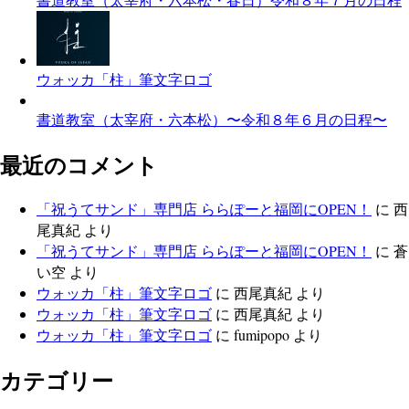
ウォッカ「柱」筆文字ロゴ
書道教室（太宰府・六本松）〜令和８年６月の日程〜
最近のコメント
「祝うてサンド」専門店 ららぽーと福岡にOPEN！
に
西
尾真紀
より
「祝うてサンド」専門店 ららぽーと福岡にOPEN！
に
蒼
い空
より
ウォッカ「柱」筆文字ロゴ
に
西尾真紀
より
ウォッカ「柱」筆文字ロゴ
に
西尾真紀
より
ウォッカ「柱」筆文字ロゴ
に
fumipopo
より
カテゴリー