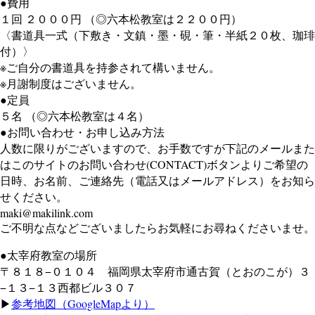
●費用
１回 ２０００円 （◎六本松教室は２２００円）
〈書道具一式（下敷き・文鎮・墨・硯・筆・半紙２０枚、珈琲
付）〉
※ご自分の書道具を持参されて構いません。
※月謝制度はございません。
●定員
５名 （◎六本松教室は４名）
●お問い合わせ・お申し込み方法
人数に限りがございますので、お手数ですが下記のメールまた
はこのサイトのお問い合わせ(CONTACT)ボタンよりご希望の
日時、お名前、ご連絡先（電話又はメールアドレス）をお知ら
せください。
maki@makilink.com
ご不明な点などございましたらお気軽にお尋ねくださいませ。
●太宰府教室の場所
〒８１８−０１０４ 福岡県太宰府市通古賀（とおのこが）３
−１３−１３西都ビル３０７
▶
参考地図（GoogleMapより）