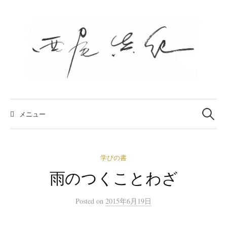
コ
ン
テ
ン
ツ
へ
ス
キ
検
索:
メニュー
ッ
プ
学びの書
雨のつくことわざ
Posted
on
2015年6月19日