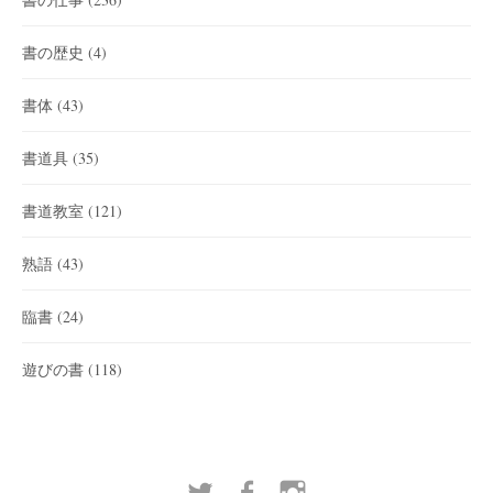
書の歴史
(4)
書体
(43)
書道具
(35)
書道教室
(121)
熟語
(43)
臨書
(24)
遊びの書
(118)
t
f
i