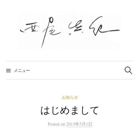
コ
ン
テ
ン
ツ
へ
ス
キ
検
索
メニュー
:
ッ
プ
お知らせ
はじめまして
Posted
on
2013年5月1日