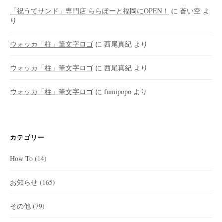
「祝うてサンド」専門店 ららぽーと福岡にOPEN！
に
蒼い空
よ
り
ウォッカ「柱」筆文字ロゴ
に
西尾真紀
より
ウォッカ「柱」筆文字ロゴ
に
西尾真紀
より
ウォッカ「柱」筆文字ロゴ
に
fumipopo
より
カテゴリー
How To
(14)
お知らせ
(165)
その他
(79)