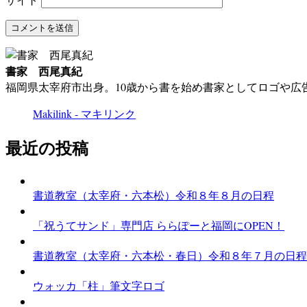
書家 西尾真紀
福岡県太宰府市出身。10歳から書を始め書家としてロゴや
Makilink - マキリンク
最近の投稿
書道教室（太宰府・六本松）令和８年８月の日程
「祝うてサンド」専門店 ららぽーと福岡にOPEN！
書道教室（太宰府・六本松・春日）令和８年７月の日程
ウォッカ「柱」筆文字ロゴ