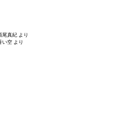
西尾真紀
より
蒼い空
より