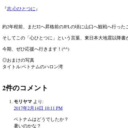
『
志 心ひとつに
』
約2年程前、まだJ2へ昇格前のJFLの頃に山口へ観戦へ行
そしてこの「心ひとつに」という言葉、東日本大地震以降書
今期、ぜひ応援へ行きます！(^^)
◎おまけの写真
タイトル:ベトナムのハロン湾
2件のコメント
モリヤマ
より:
2017年2月14日 10:11 PM
ベトナムはどうでしたか？
暑いのかな？