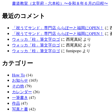
書道教室（太宰府・六本松）〜令和８年６月の日程〜
最近のコメント
「祝うてサンド」専門店 ららぽーと福岡にOPEN！
に
「祝うてサンド」専門店 ららぽーと福岡にOPEN！
に
ウォッカ「柱」筆文字ロゴ
に
西尾真紀
より
ウォッカ「柱」筆文字ロゴ
に
西尾真紀
より
ウォッカ「柱」筆文字ロゴ
に
fumipopo
より
カテゴリー
How To
(14)
お知らせ
(165)
その他
(79)
カレンダー
(26)
一筆書き
(47)
作品
(47)
写真と書
(42)