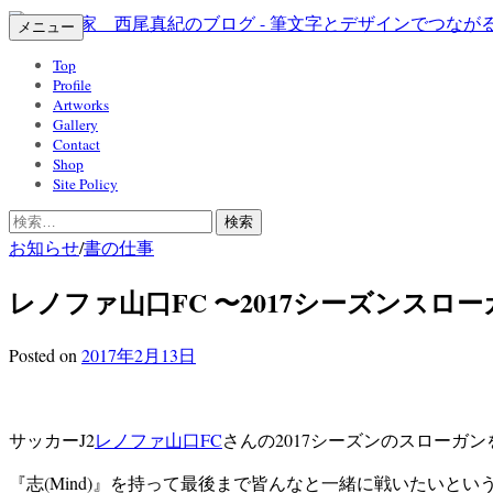
コ
メニュー
ン
Top
テ
Profile
ン
Artworks
ツ
Gallery
Contact
へ
Shop
ス
Site Policy
キ
検
ッ
索:
お知らせ
/
書の仕事
プ
レノファ山口FC 〜2017シーズンスロ
Posted
on
2017年2月13日
サッカーJ2
レノファ山口FC
さんの2017シーズンのスローガ
『志(Mind)』を持って最後まで皆んなと一緒に戦いたいと