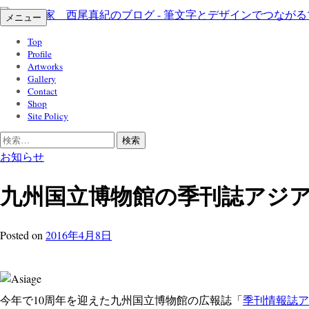
コ
メニュー
ン
Top
テ
Profile
ン
Artworks
ツ
Gallery
Contact
へ
Shop
ス
Site Policy
キ
検
ッ
索:
お知らせ
プ
九州国立博物館の季刊誌アジ
Posted
on
2016年4月8日
今年で10周年を迎えた九州国立博物館の広報誌「
季刊情報誌アジア