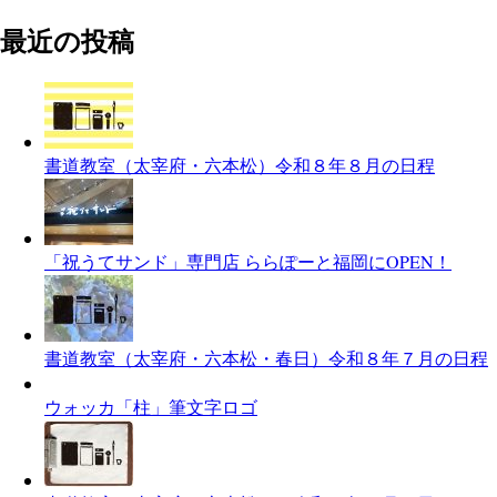
最近の投稿
書道教室（太宰府・六本松）令和８年８月の日程
「祝うてサンド」専門店 ららぽーと福岡にOPEN！
書道教室（太宰府・六本松・春日）令和８年７月の日程
ウォッカ「柱」筆文字ロゴ