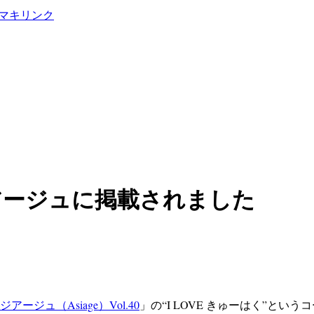
アージュに掲載されました
ージュ（Asiage）Vol.40
」の“I LOVE きゅーはく”と