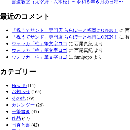
書道教室（太宰府・六本松）〜令和８年６月の日程〜
最近のコメント
「祝うてサンド」専門店 ららぽーと福岡にOPEN！
に
西
「祝うてサンド」専門店 ららぽーと福岡にOPEN！
に
蒼
ウォッカ「柱」筆文字ロゴ
に
西尾真紀
より
ウォッカ「柱」筆文字ロゴ
に
西尾真紀
より
ウォッカ「柱」筆文字ロゴ
に
fumipopo
より
カテゴリー
How To
(14)
お知らせ
(165)
その他
(79)
カレンダー
(26)
一筆書き
(47)
作品
(47)
写真と書
(42)