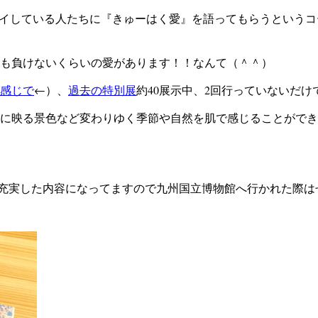
ョイしている人たちに『きゅーはく愛』を語ってもらうという
も負けないくらいの愛があります！！なんて（＾＾）
感じで
←）、
過去の特別展
約40展示中、2回行っていないだ
に映る景色など変わりゆく季節や自然を肌で感じることができ
）、充実した内容になってますので九州国立博物館へ行かれた際