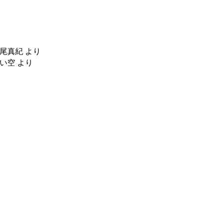
尾真紀
より
い空
より