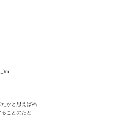
)m
来たかと思えば福
することのたと