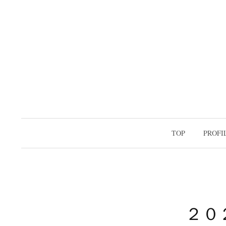
コ
ン
テ
ン
ツ
へ
ス
キ
ッ
TOP
PROFI
プ
２０