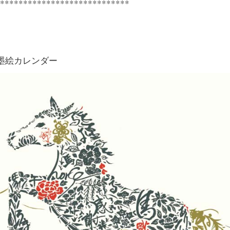
****************************
墨絵カレンダー