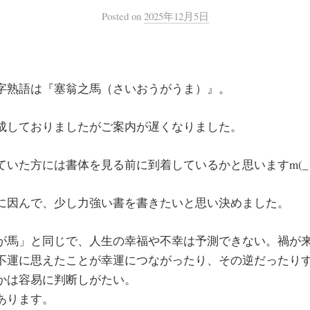
Posted
on
2025年12月5日
字熟語は『塞翁之馬（さいおうがうま）』。
成しておりましたがご案内が遅くなりました。
いた方には書体を見る前に到着しているかと思いますm(_ _
に因んで、少し力強い書を書きたいと思い決めました。
が馬」と同じで、人生の幸福や不幸は予測できない。禍が
不運に思えたことが幸運につながったり、その逆だったり
かは容易に判断しがたい。
あります。