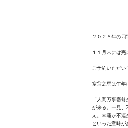
２０２６年の四
１１月末には完
ご予約いただいて
塞翁之馬は午年
「人間万事塞翁
が来る。一見、
え。幸運か不運
といった意味が