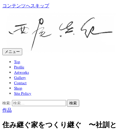
コンテンツへスキップ
メニュー
Top
Profile
Artworks
Gallery
Contact
Shop
Site Policy
検索:
作品
住み継ぐ家をつくり継ぐ 〜社訓と