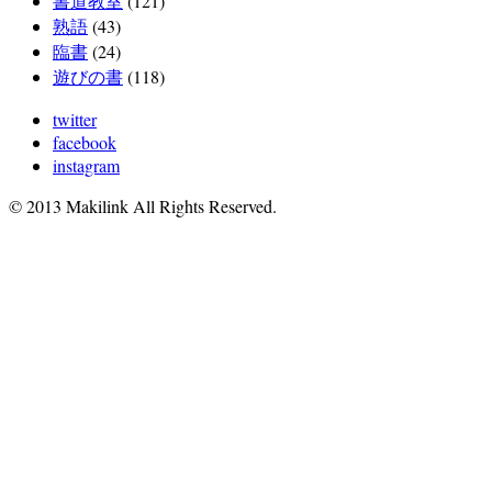
書道教室
(121)
熟語
(43)
臨書
(24)
遊びの書
(118)
twitter
facebook
instagram
© 2013 Makilink All Rights Reserved.