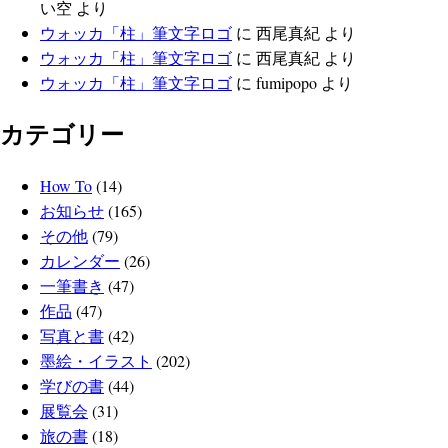
い空
より
ウォッカ「柱」筆文字ロゴ
に
西尾真紀
より
ウォッカ「柱」筆文字ロゴ
に
西尾真紀
より
ウォッカ「柱」筆文字ロゴ
に
fumipopo
より
カテゴリー
How To
(14)
お知らせ
(165)
その他
(79)
カレンダー
(26)
一筆書き
(47)
作品
(47)
写真と書
(42)
墨絵・イラスト
(202)
学びの書
(44)
展覧会
(31)
旅の書
(18)