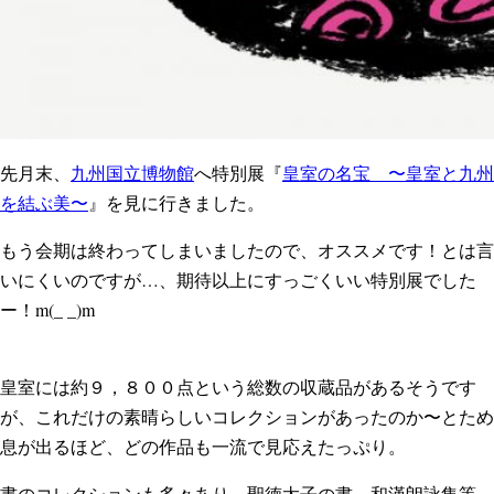
先月末、
九州国立博物館
へ特別展『
皇室の名宝 〜皇室と九州
を結ぶ美〜
』を見に行きました。
もう会期は終わってしまいましたので、オススメです！とは言
いにくいのですが…、期待以上にすっごくいい特別展でした
ー！m(_ _)m
皇室には約９，８００点という総数の収蔵品があるそうです
が、これだけの素晴らしいコレクションがあったのか〜とため
息が出るほど、どの作品も一流で見応えたっぷり。
書のコレクションも多々あり、聖徳太子の書、和漢朗詠集等、